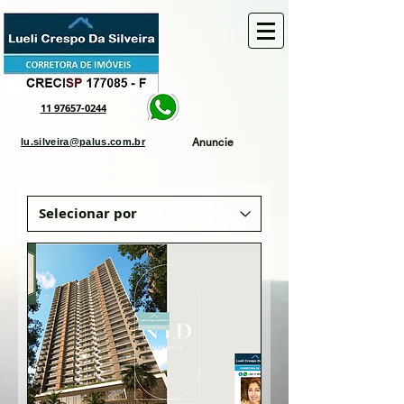
google.com, pub-2277061454629178, DIRECT, f08c47fec0942fa0
11 97657-0244
lu.silveira@palus.com.br
Anuncie