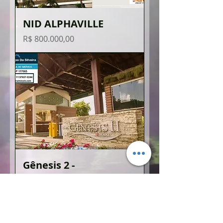
NID ALPHAVILLE
Preço
R$ 800.000,00
Gênesis 2 -
Condomínio de Alto
Padrão
Preço
R$ 1.500.000,00